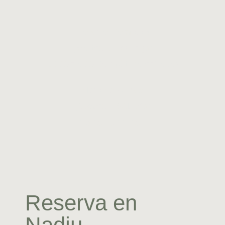
Horario Comidas
(Martes a Domingo)
13:15h a 15:30h (última entrada)
Horario Cenas
(Jueves a Sábado)
20:15h a 22:15h
Reserva en
Nadiu