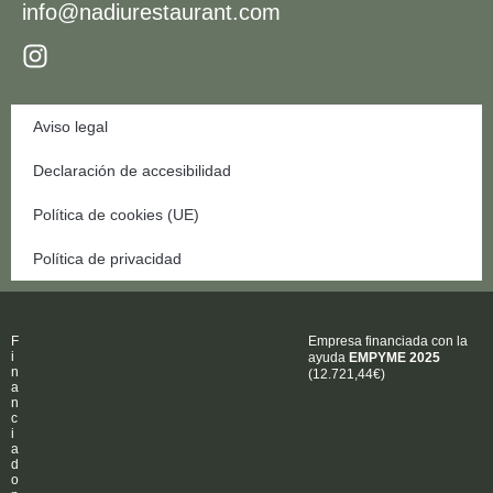
info@nadiurestaurant.com
Aviso legal
Declaración de accesibilidad
Política de cookies (UE)
Política de privacidad
F
Empresa financiada con la
i
ayuda
EMPYME 2025
n
(12.721,44€)
a
n
c
i
a
d
o