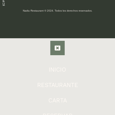
E
U
Nadiu Restaurant © 2024. Todos los derechos reservados.
INICIO
RESTAURANTE
CARTA